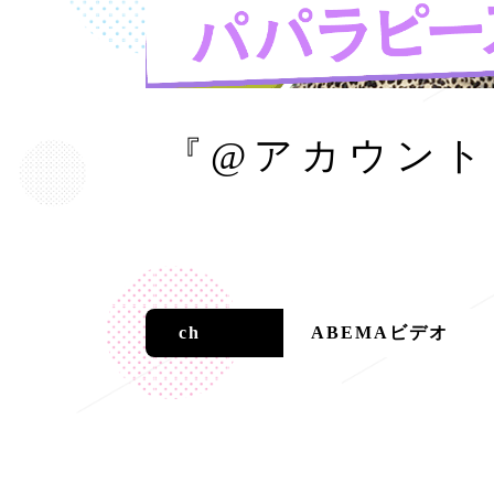
『@アカウント
ch
ABEMAビデオ