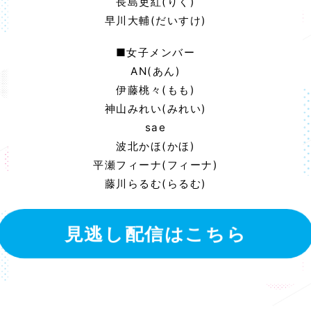
長島吏紅(りく)
早川大輔(だいすけ)
■女子メンバー
AN(あん)
伊藤桃々(もも)
神山みれい(みれい)
sae
波北かほ(かほ)
平瀬フィーナ(フィーナ)
藤川らるむ(らるむ)
見逃し配信はこちら