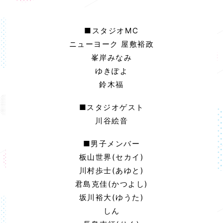
■スタジオMC
ニューヨーク 屋敷裕政
峯岸みなみ
ゆきぽよ
鈴木福
■スタジオゲスト
川谷絵音
■男子メンバー
板山世界(セカイ)
川村歩士(あゆと)
君島克佳(かつよし)
坂川裕大(ゆうた)
しん