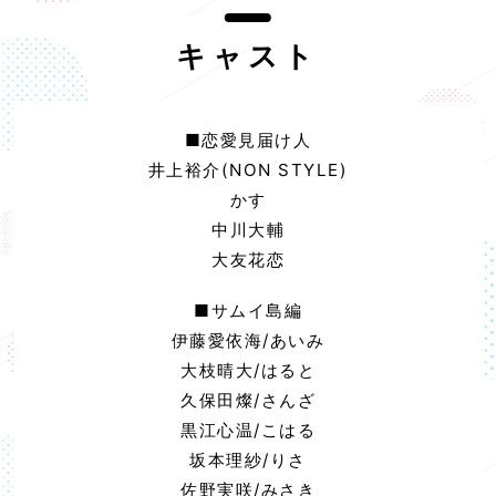
キャスト
■恋愛見届け人
井上裕介(NON STYLE)
かす
中川大輔
大友花恋
■サムイ島編
伊藤愛依海/あいみ
大枝晴大/はると
久保田燦/さんざ
黒江心温/こはる
坂本理紗/りさ
佐野実咲/みさき