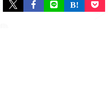
一覧に戻る
OTHER TOPICS
タイトル
タイトル
『GENE高卒業式2時
『GENE高3学期』