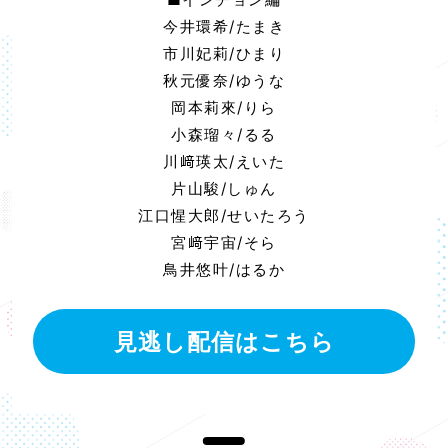
今井環希/たまき
市川妃莉/ひまり
秋元優奈/ゆうな
岡本莉來/りら
小森瑠々/るる
川﨑瑛太/えいた
片山駿/しゅん
江口惺大郎/せいたろう
宮﨑宇宙/そら
鳥井悠叶/はるか
見逃し配信はこちら