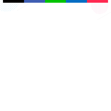
一覧に戻る
OTHER TOPICS
タイトル
タイトル
『シャッフルアイラ
『今日、好きになり
ンド Season7』
ました。 ラヨーン