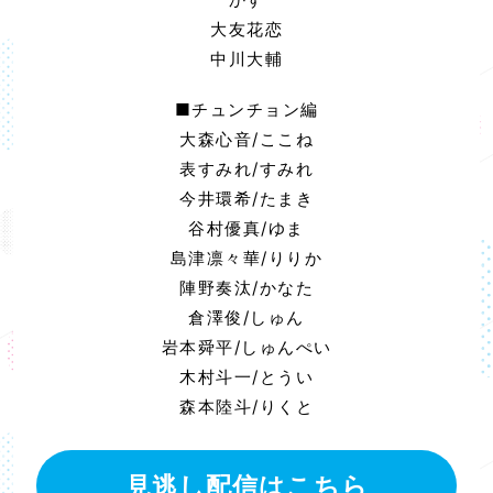
大友花恋
中川大輔
■チュンチョン編
大森心音/ここね
表すみれ/すみれ
今井環希/たまき
谷村優真/ゆま
島津凛々華/りりか
陣野奏汰/かなた
倉澤俊/しゅん
岩本舜平/しゅんぺい
木村斗一/とうい
森本陸斗/りくと
見逃し配信はこちら