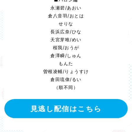
永瀬碧/あおい
倉八音羽/おとは
せりな
長浜広奈/ひな
天宮芽唯/めい
桜我/おうが
倉澤瞬/しゅん
もんた
曽根凌輔/りょうすけ
倉田琉偉/るい
（順不同）
見逃し配信はこちら