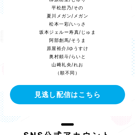
平松想乃/その
夏川メガン/メガン
松本一彩/いっさ
坂本ジェルー寿真/じゅま
阿部創馬/そうま
原屋裕介/ゆうすけ
奥村頼斗/らいと
山﨑礼央/れお
（順不同）
見逃し配信はこちら
SNS公式アカウント