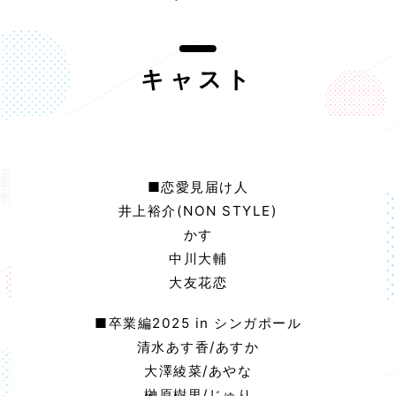
キャスト
■恋愛見届け人
井上裕介(NON STYLE)
かす
中川大輔
大友花恋
■卒業編2025 in シンガポール
清水あす香/あすか
大澤綾菜/あやな
榊原樹里/じゅり