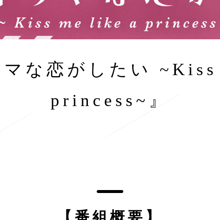
な恋がしたい ~Kiss me
princess~』
【番組概要】