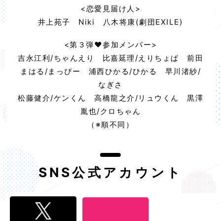
<恋愛見届け人>
井上苑子 Niki 八木将康(劇団EXILE)
<第３弾♥参加メンバー>
吉永江利/ちゃんえり 比嘉延理/えりちょぱ 前田
まはる/まっぴー 浦西ひかる/ひかる 早川渚紗/
なぎさ
松藤健介/ケンくん 高橋龍之介/リュウくん 黒澤
胤也/クロちゃん
（※順不同）
SNS公式アカウント