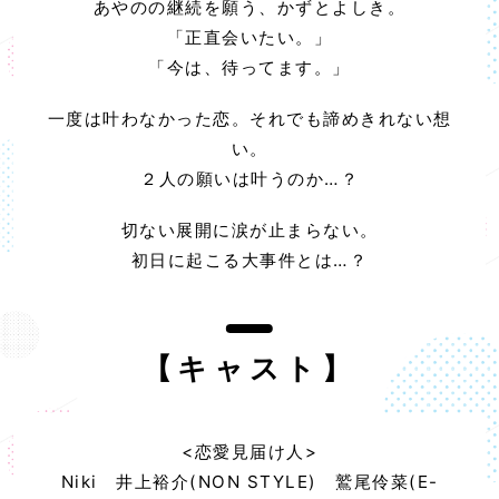
あやのの継続を願う、かずとよしき。
「正直会いたい。」
「今は、待ってます。」
一度は叶わなかった恋。それでも諦めきれない想
い。
２人の願いは叶うのか…？
切ない展開に涙が止まらない。
初日に起こる大事件とは…？
【キャスト】
<恋愛見届け人>
Niki 井上裕介(NON STYLE) 鷲尾伶菜(E-