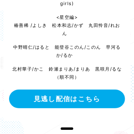
girls)
<星空編>
椿善稀 /よしき
松本和志/かず
丸田怜音/れお
ん
中野晴仁/はると
能登谷このん/このん
早河る
か/るか
北村華子/かこ
鈴瀬まりあ/まりあ
黒咲月/るな
（順不同）
見逃し配信はこちら