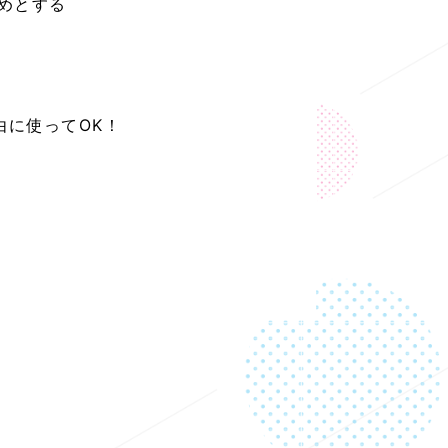
じめとする
？
由に使ってOK！