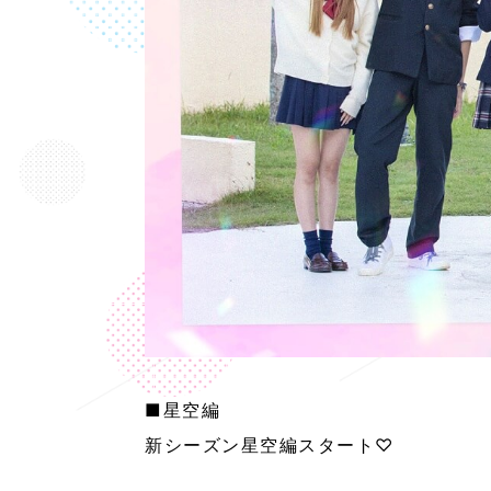
■星空編
新シーズン星空編スタート♡